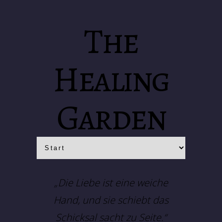
The
Healing
Garden
„Die Liebe ist eine weiche
Hand, und sie schiebt das
Schicksal sacht zu Seite.“